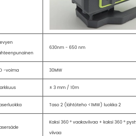
evyen
630nm - 650 nm
ähteenpunainen
D -voima
30MW
arkkuus
± 3 mm / 10m
aserluokka
Taso 2 (lähtöteho <1MW) luokka 2
Kaksi 360 ° vaakaviivaa + kaksi 360 ° pys
asersäde
viivaa