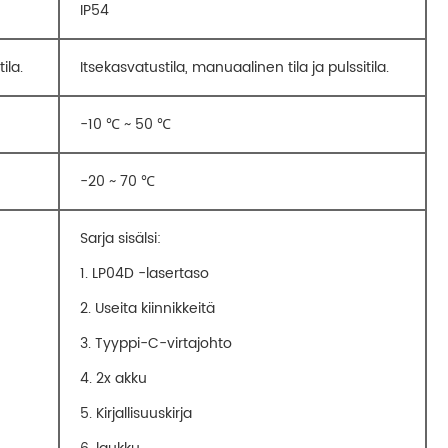
IP54
ila.
Itsekasvatustila, manuaalinen tila ja pulssitila.
-10 ℃ ~ 50 ℃
-20 ~ 70 ℃
Sarja sisälsi:
1. LP04D -lasertaso
2. Useita kiinnikkeitä
3. Tyyppi-C-virtajohto
4. 2x akku
5. Kirjallisuuskirja