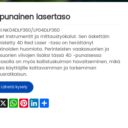
punainen lasertaso
l:NK04DLP360/LP04DLP360
et instrumentit ja mittaustyökalut. Sen äskettäin
istetty 4D Red Laser -taso on herättänyt
inoiden huomiota. Perinteisten vaakasuorien ja
suorien viivojen lisäksi tässä 4D -punaisessa
tasolla on myös kallistuskulman havaitseminen, mikä
aa käyttäjille kattavamman ja tarkemman
usratkaisun.
Lähetä kysely
Facebook
X
WhatsApp
Pinterest
LinkedIn
Share