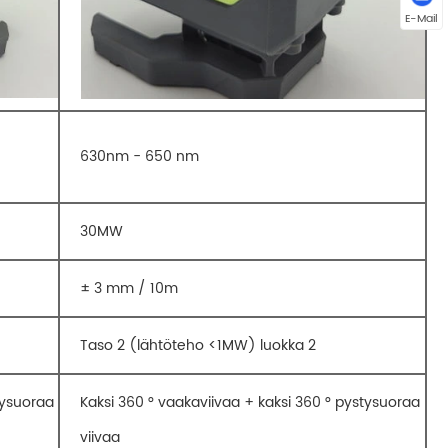
E-Mail
630nm - 650 nm
30MW
± 3 mm / 10m
Taso 2 (lähtöteho <1MW) luokka 2
tysuoraa
Kaksi 360 ° vaakaviivaa + kaksi 360 ° pystysuoraa
viivaa