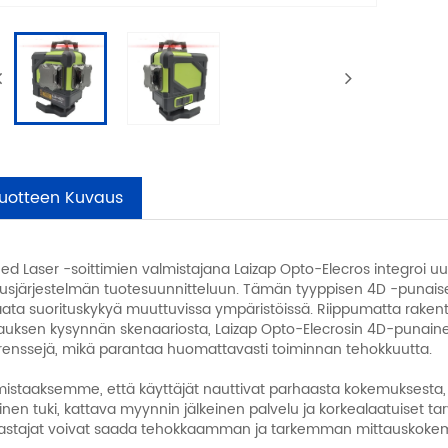
uotteen Kuvaus
ed Laser -soittimien valmistajana Laizap Opto-Elecros integroi u
usjärjestelmän tuotesuunnitteluun. Tämän tyyppisen 4D -punaisen
ata suorituskykyä muuttuvissa ympäristöissä. Riippumatta rakent
auksen kysynnän skenaariosta, Laizap Opto-Elecrosin 4D-punainen l
renssejä, mikä parantaa huomattavasti toiminnan tehokkuutta.
istaaksemme, että käyttäjät nauttivat parhaasta kokemuksesta,
inen tuki, kattava myynnin jälkeinen palvelu ja korkealaatuiset ta
astajat voivat saada tehokkaamman ja tarkemman mittauskokemu