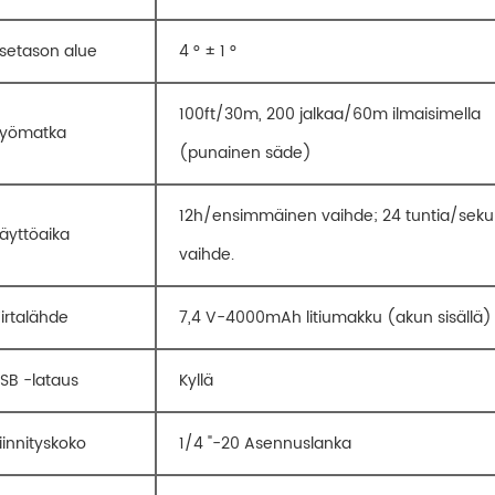
tsetason alue
4 ° ± 1 °
100ft/30m, 200 jalkaa/60m ilmaisimella
Työmatka
(punainen säde)
12h/ensimmäinen vaihde; 24 tuntia/seku
äyttöaika
vaihde.
irtalähde
7,4 V-4000mAh litiumakku (akun sisällä)
SB -lataus
Kyllä
iinnityskoko
1/4 "-20 Asennuslanka