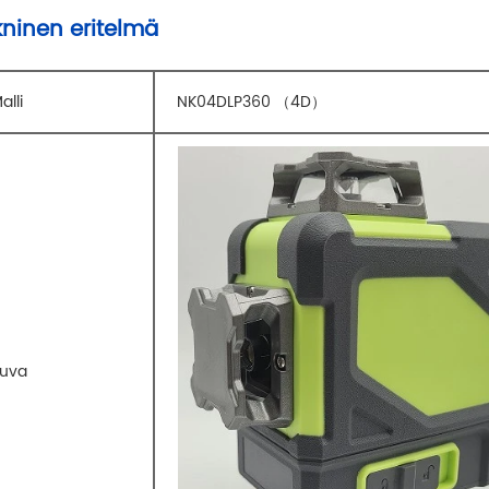
kninen eritelmä
alli
NK04DLP360 （4D）
uva