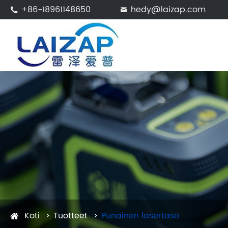
+86-18961148650
hedy@laizap.com


Koti
Tuotteet
Punainen lasertaso