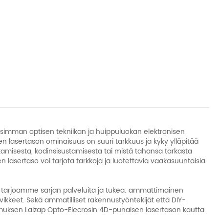
usimman optisen tekniikan ja huippuluokan elektronisen
 lasertason ominaisuus on suuri tarkkuus ja kyky ylläpitää
amisesta, kodinsisustamisesta tai mistä tahansa tarkasta
asertaso voi tarjota tarkkoja ja luotettavia vaakasuuntaisia ​​
 tarjoamme sarjan palveluita ja tukea: ammattimainen
rvikkeet. Sekä ammatilliset rakennustyöntekijät että DIY-
ksen Laizap Opto-Elecrosin 4D-punaisen lasertason kautta.