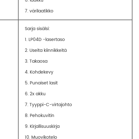
6. laukku
7. värilaatikko
Sarja sisälsi:
1. LP04D -lasertaso
2. Useita kiinnikkeitä
3. Takaosa
4. Kohdekevy
5. Punaiset lasit
6. 2x akku
7. Tyyppi-C-virtajohto
8. Pehokuvitin
9. Kirjallisuuskirja
10. Muovikotelo