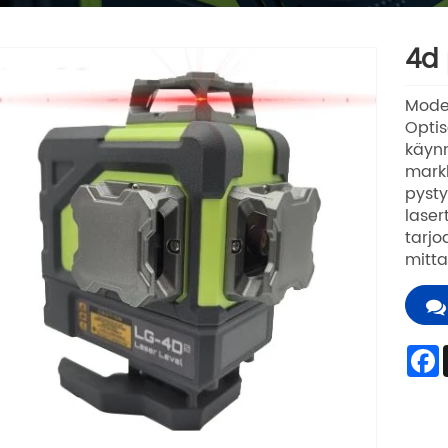
4d 
Mode
Optis
käynn
markk
pysty
laser
tarjo
mitta