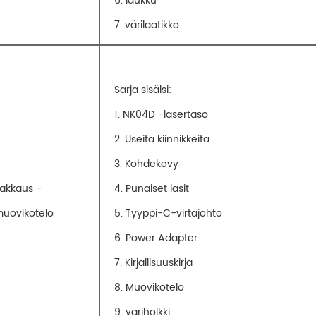
6. laukku
7. värilaatikko
Sarja sisälsi:
1. NK04D -lasertaso
2. Useita kiinnikkeitä
3. Kohdekevy
akkaus -
4. Punaiset lasit
uovikotelo
5. Tyyppi-C-virtajohto
6. Power Adapter
7. Kirjallisuuskirja
8. Muovikotelo
9. väriholkki