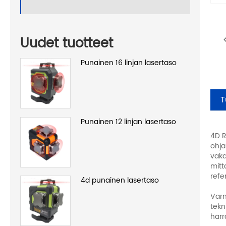
Uudet tuotteet
Punainen 16 linjan lasertaso
T
Punainen 12 linjan lasertaso
4D R
ohja
vaka
mitt
refe
4d punainen lasertaso
Varm
tekn
harr