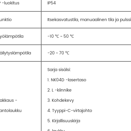
P -luokitus
IP54
unktio
Itsekasvatustila, manuaalinen tila ja pulssit
yölämpötila
-10 ℃ ~ 50 ℃
äilytyslämpötila
-20 ~ 70 ℃
Sarja sisälsi:
1. NK04D -lasertaso
2. L -kiinnike
akkaus -
3. Kohdekevy
antolaukku
4. Tyyppi-C-virtajohto
5. Kirjallisuuskirja