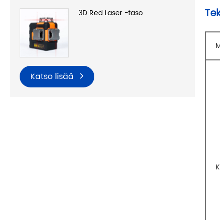
Te
3D Red Laser -taso
M
Katso lisää
K