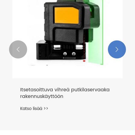


vaaka
4D-sisäänrakennettu litiumakunni
punainen lasertaso
Katso lisää >>