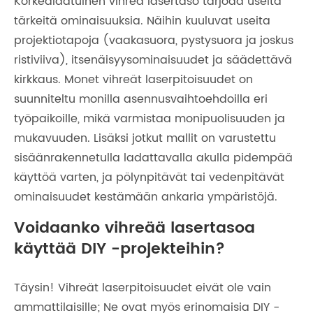
Korkealaatuinen vihreä lasertaso tarjoaa useita
tärkeitä ominaisuuksia. Näihin kuuluvat useita
projektiotapoja (vaakasuora, pystysuora ja joskus
ristiviiva), itsenäisyysominaisuudet ja säädettävä
kirkkaus. Monet vihreät laserpitoisuudet on
suunniteltu monilla asennusvaihtoehdoilla eri
työpaikoille, mikä varmistaa monipuolisuuden ja
mukavuuden. Lisäksi jotkut mallit on varustettu
sisäänrakennetulla ladattavalla akulla pidempää
käyttöä varten, ja pölynpitävät tai vedenpitävät
ominaisuudet kestämään ankaria ympäristöjä.
Voidaanko vihreää lasertasoa
käyttää DIY -projekteihin?
Täysin! Vihreät laserpitoisuudet eivät ole vain
ammattilaisille; Ne ovat myös erinomaisia ​​DIY -