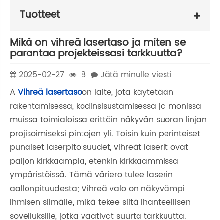
Tuotteet
Mikä on vihreä lasertaso ja miten se
parantaa projekteissasi tarkkuutta?
2025-02-27
8
Jätä minulle viesti
A
Vihreä lasertaso
on laite, jota käytetään
rakentamisessa, kodinsisustamisessa ja monissa
muissa toimialoissa erittäin näkyvän suoran linjan
projisoimiseksi pintojen yli. Toisin kuin perinteiset
punaiset laserpitoisuudet, vihreät laserit ovat
paljon kirkkaampia, etenkin kirkkaammissa
ympäristöissä. Tämä väriero tulee laserin
aallonpituudesta; Vihreä valo on näkyvämpi
ihmisen silmälle, mikä tekee siitä ihanteellisen
sovelluksille, jotka vaativat suurta tarkkuutta.