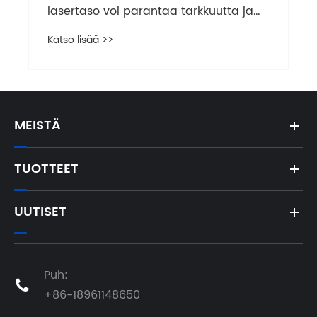
välttämättömiä nykyaikaisessa
työssä?
Katso lisää >>
MEISTÄ
TUOTTEET
UUTISET
Puh:

+86-18961148650