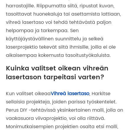
harrastajille. Riippumatta siitä, ripustat kuvan,
tasoittavat huonekaluja tai asettamista lattiaan,
vihreä lasertaso voi tehdä tehtävästä paljon
helpompaa ja tarkempaa. Sen
käyttäjäystävällinen suunnittelu ja selkeä
laserprojektio tekevät siitä ihmisille, joilla ei ole
aikaisempaa kokemusta tasoitustyökaluista.
Kuinka valitset oikean vihreän
lasertason tarpeitasi varten?
Kun valitset oikeaa
Vihreä lasertaso
, Harkitse
sellaisia ​​projekteja, joiden parissa työskentelet.
Perus DIY -tehtävissä yksinkertainen malli, jolla on
vaakasuora viivaprojektio, voi olla riittävä.
Monimutkaisempien projektien osalta etsi malli,