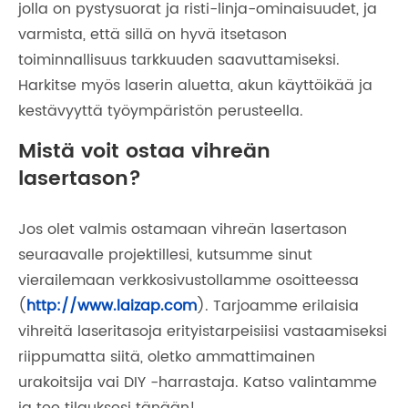
jolla on pystysuorat ja risti-linja-ominaisuudet, ja
varmista, että sillä on hyvä itsetason
toiminnallisuus tarkkuuden saavuttamiseksi.
Harkitse myös laserin aluetta, akun käyttöikää ja
kestävyyttä työympäristön perusteella.
Mistä voit ostaa vihreän
lasertason?
Jos olet valmis ostamaan vihreän lasertason
seuraavalle projektillesi, kutsumme sinut
vierailemaan verkkosivustollamme osoitteessa
(
http://www.laizap.com
). Tarjoamme erilaisia ​​
vihreitä laseritasoja erityistarpeisiisi vastaamiseksi
riippumatta siitä, oletko ammattimainen
urakoitsija vai DIY -harrastaja. Katso valintamme