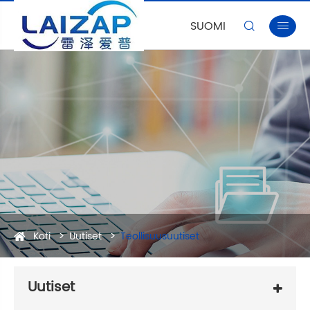
SUOMI


Koti
Uutiset
Teollisuusuutiset
Uutiset