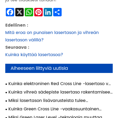
ja tee tilauksesi tänään!
Facebook
X
WhatsApp
Pinterest
LinkedIn
Share
Edellinen :
Mitä eroa on punaisen lasertason ja vihreän
lasertason välillä?
Seuraava :
Kuinka käyttää lasertasoa?
Aiheeseen liittyviä uutisia
Kuinka elektroninen Red Cross Line -lasertaso voi
parantaa tarkkuutta ja tehokkuutta nykyaikaisissa
Kuinka vihreä sädepiste lasertaso rakentamiseen
rakennusprojekteissa
voi parantaa tarkkuutta ja tehokkuutta
Miksi lasertason lisävarusteista tulee
nykyaikaisilla työmailla
välttämättömiä nykyaikaisessa työssä?
Kuinka Green Cross Line -vaakasuuntainen
pystysuora lasertaso voi parantaa tarkkuutta
Miksi Green Laser Level -teknologia muuttaa