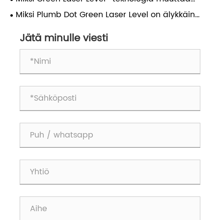
nykyaikaisissa rakentamis- ja tee-se-itse-
nykyaikaista rakentamista?
Miksi Plumb Dot Green Laser Level on älykkäin
projekteissa
valinta sisä- ja ulkotilojen tarkkaan kohdistukseen
Jätä minulle viesti