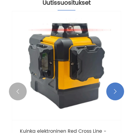
Uutissuositukset


Miksi lasertason lisävarusteista tulee