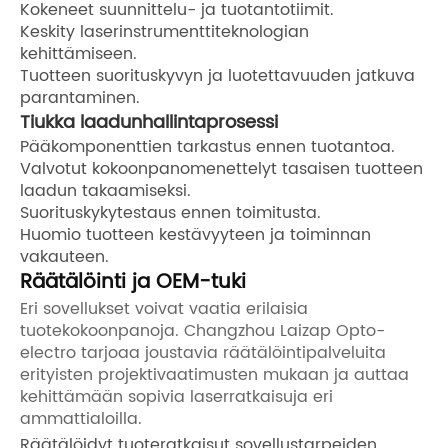
Kokeneet suunnittelu- ja tuotantotiimit.
Keskity laserinstrumenttiteknologian
kehittämiseen.
Tuotteen suorituskyvyn ja luotettavuuden jatkuva
parantaminen.
Tiukka laadunhallintaprosessi
Pääkomponenttien tarkastus ennen tuotantoa.
Valvotut kokoonpanomenettelyt tasaisen tuotteen
laadun takaamiseksi.
Suorituskykytestaus ennen toimitusta.
Huomio tuotteen kestävyyteen ja toiminnan
vakauteen.
Räätälöinti ja OEM-tuki
Eri sovellukset voivat vaatia erilaisia ​​
tuotekokoonpanoja. Changzhou Laizap Opto-
electro tarjoaa joustavia räätälöintipalveluita
erityisten projektivaatimusten mukaan ja auttaa
kehittämään sopivia laserratkaisuja eri
ammattialoilla.
Räätälöidyt tuoteratkaisut sovellustarpeiden