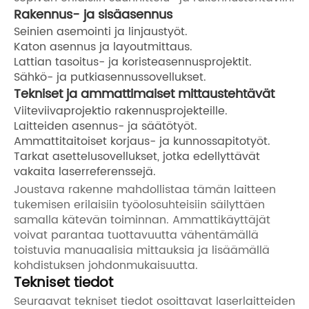
Rakennus- ja sisäasennus
Seinien asemointi ja linjaustyöt.
Katon asennus ja layoutmittaus.
Lattian tasoitus- ja koristeasennusprojektit.
Sähkö- ja putkiasennussovellukset.
Tekniset ja ammattimaiset mittaustehtävät
Viiteviivaprojektio rakennusprojekteille.
Laitteiden asennus- ja säätötyöt.
Ammattitaitoiset korjaus- ja kunnossapitotyöt.
Tarkat asettelusovellukset, jotka edellyttävät
vakaita laserreferenssejä.
Joustava rakenne mahdollistaa tämän laitteen
tukemisen erilaisiin työolosuhteisiin säilyttäen
samalla kätevän toiminnan. Ammattikäyttäjät
voivat parantaa tuottavuutta vähentämällä
toistuvia manuaalisia mittauksia ja lisäämällä
kohdistuksen johdonmukaisuutta.
Tekniset tiedot
Seuraavat tekniset tiedot osoittavat laserlaitteiden