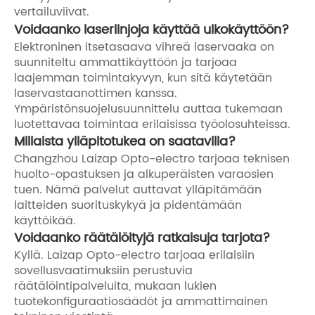
vertailuviivat.
Voidaanko laserlinjoja käyttää ulkokäyttöön?
Elektroninen itsetasaava vihreä laservaaka on
suunniteltu ammattikäyttöön ja tarjoaa
laajemman toimintakyvyn, kun sitä käytetään
laservastaanottimen kanssa.
Ympäristönsuojelusuunnittelu auttaa tukemaan
luotettavaa toimintaa erilaisissa työolosuhteissa.
Millaista ylläpitotukea on saatavilla?
Changzhou Laizap Opto-electro tarjoaa teknisen
huolto-opastuksen ja alkuperäisten varaosien
tuen. Nämä palvelut auttavat ylläpitämään
laitteiden suorituskykyä ja pidentämään
käyttöikää.
Voidaanko räätälöityjä ratkaisuja tarjota?
Kyllä. Laizap Opto-electro tarjoaa erilaisiin
sovellusvaatimuksiin perustuvia
räätälöintipalveluita, mukaan lukien
tuotekonfiguraatiosäädöt ja ammattimainen