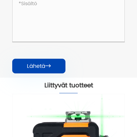
Lähetä

Liittyvät tuotteet
4d erittäin kirkkainen vihreä lasertaso
Katso lisää >>