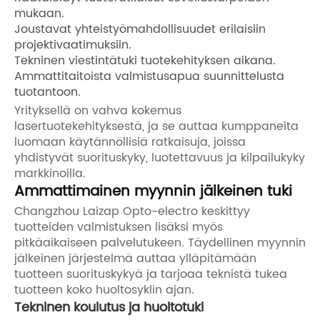
mukaan.
Joustavat yhteistyömahdollisuudet erilaisiin
projektivaatimuksiin.
Tekninen viestintätuki tuotekehityksen aikana.
Ammattitaitoista valmistusapua suunnittelusta
tuotantoon.
Yrityksellä on vahva kokemus
lasertuotekehityksestä, ja se auttaa kumppaneita
luomaan käytännöllisiä ratkaisuja, joissa
yhdistyvät suorituskyky, luotettavuus ja kilpailukyky
markkinoilla.
Ammattimainen myynnin jälkeinen tuki
Changzhou Laizap Opto-electro keskittyy
tuotteiden valmistuksen lisäksi myös
pitkäaikaiseen palvelutukeen. Täydellinen myynnin
jälkeinen järjestelmä auttaa ylläpitämään
tuotteen suorituskykyä ja tarjoaa teknistä tukea
tuotteen koko huoltosyklin ajan.
Tekninen koulutus ja huoltotuki