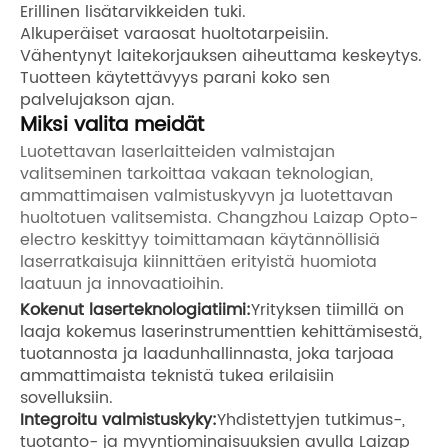
Erillinen lisätarvikkeiden tuki.
Alkuperäiset varaosat huoltotarpeisiin.
Vähentynyt laitekorjauksen aiheuttama keskeytys.
Tuotteen käytettävyys parani koko sen
palvelujakson ajan.
Miksi valita meidät
Luotettavan laserlaitteiden valmistajan
valitseminen tarkoittaa vakaan teknologian,
ammattimaisen valmistuskyvyn ja luotettavan
huoltotuen valitsemista. Changzhou Laizap Opto-
electro keskittyy toimittamaan käytännöllisiä
laserratkaisuja kiinnittäen erityistä huomiota
laatuun ja innovaatioihin.
Kokenut laserteknologiatiimi:
Yrityksen tiimillä on
laaja kokemus laserinstrumenttien kehittämisestä,
tuotannosta ja laadunhallinnasta, joka tarjoaa
ammattimaista teknistä tukea erilaisiin
sovelluksiin.
Integroitu valmistuskyky:
Yhdistettyjen tutkimus-,
tuotanto- ja myyntiominaisuuksien avulla Laizap