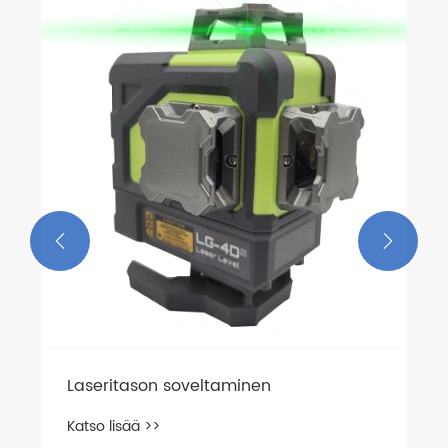
Miksi vihreästä 2-linjaisesta
lasertasosta tulee ensisijainen valinta
tarkkuuskohdistuksessa?
Katso lisää >>

