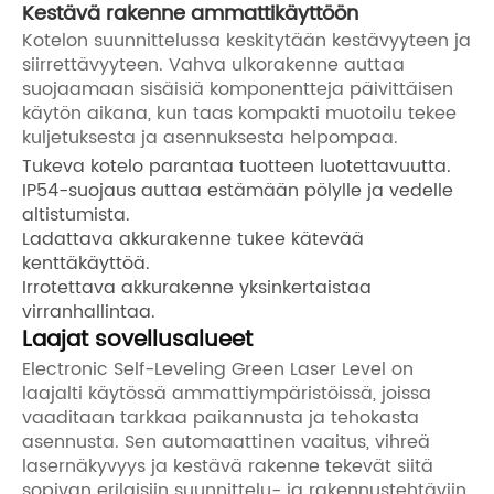
Kestävä rakenne ammattikäyttöön
Kotelon suunnittelussa keskitytään kestävyyteen ja
siirrettävyyteen. Vahva ulkorakenne auttaa
suojaamaan sisäisiä komponentteja päivittäisen
käytön aikana, kun taas kompakti muotoilu tekee
kuljetuksesta ja asennuksesta helpompaa.
Tukeva kotelo parantaa tuotteen luotettavuutta.
IP54-suojaus auttaa estämään pölylle ja vedelle
altistumista.
Ladattava akkurakenne tukee kätevää
kenttäkäyttöä.
Irrotettava akkurakenne yksinkertaistaa
virranhallintaa.
Laajat sovellusalueet
Electronic Self-Leveling Green Laser Level on
laajalti käytössä ammattiympäristöissä, joissa
vaaditaan tarkkaa paikannusta ja tehokasta
asennusta. Sen automaattinen vaaitus, vihreä
lasernäkyvyys ja kestävä rakenne tekevät siitä
sopivan erilaisiin suunnittelu- ja rakennustehtäviin.