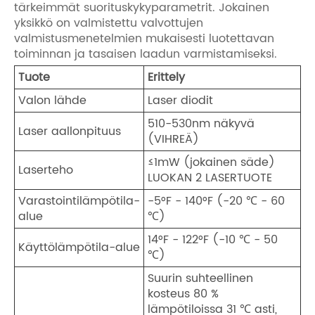
tärkeimmät suorituskykyparametrit. Jokainen
yksikkö on valmistettu valvottujen
valmistusmenetelmien mukaisesti luotettavan
toiminnan ja tasaisen laadun varmistamiseksi.
Tuote
Erittely
Valon lähde
Laser diodit
510-530nm näkyvä
Laser aallonpituus
(VIHREÄ)
≤1mW (jokainen säde)
Laserteho
LUOKAN 2 LASERTUOTE
Varastointilämpötila-
-5°F - 140°F (-20 ℃ - 60
alue
℃)
14°F - 122°F (-10 ℃ - 50
Käyttölämpötila-alue
℃)
Suurin suhteellinen
kosteus 80 %
lämpötiloissa 31 ℃ asti,