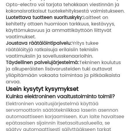
Opto-electro voi tarjota tehokkaan viestinnän ja
kokonaisratkaisut tuotekehityksestä valmistukseen.
Luotettava tuotteen suorituskyky:
Laitteet on
kehitetty ottaen huomioon tarkkuus, kestävyys,
käyttömukavuus ja ammattikäyttöön liittyvät
vaatimukset.
Joustava räätälöintipalvelu:
Yritys tukee
räätälöityjä ratkaisuja erilaisiin teknisiin
vaatimuksiin ja sovellusskenaarioihin.
Täydellinen palvelujärjestelmä:
Tekninen koulutus
ja alkuperäisten lisävarusteiden tuki auttavat
ylläpitämään vakaata toimintaa ja pitkäaikaista
arvoa.
Usein kysytyt kysymykset
Kuinka elektroninen vaaitustoiminto toimii?
Elektroninen vaaitusjärjestelmä käyttää
servomoottorin säätötekniikkaa laserin asennon
automaattiseen korjaamiseen. Kun laite havaitsee
epätasaisen sijainnin itsetasoitusalueella, se
säätyy automaattisesti säilyttääkseen tarkat