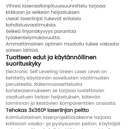
Vihreä laseraallonpituussuunnittelu tarjoaa
kirkkaan ja selkeän heijastuksen.
Useat laserlinjat tukevat erilaisia ​​
kohdistusvaatimuksia.
Selkeä linjanäkyvyys parantaa
työskentelymukavuutta.
Ammattimainen optinen muotoilu tukee vakaata
säteen lähtöä.
Tuotteen edut ja käytännöllinen
suorituskyky
Electronic Self Leveling Green Laser Level on
kehitetty käytännön sovellusten vaatimusten
perusteella. Rakennusasettelusta
koristeasennukseen se tarjoaa luotettavan
vaaitustuen tarkan heijastuksen, kätevän
toiminnan ja kestävien komponenttien ansiosta.
Tehokas 3x360° laserlinjan peitto
Kolmiulotteinen laserprojektiorakenne tarjoaa
kattavan vaaka- ja pystysuoran peiton. Käyttäjät