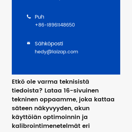
Puh

+86-18961148650
Sähköposti

hedy@laizap.com
Etkö ole varma teknisistä
tiedoista? Lataa 16-sivuinen
tekninen oppaamme, joka kattaa
säteen näkyvyyden, akun
käyttöiän optimoinnin ja
kalibrointimenetelmät eri