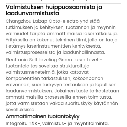
Valmistuksen huippuosaamista ja
laadunvarmistusta
Changzhou Laizap Opto-electro yhdistää
tutkimuksen ja kehityksen, tuotannon ja myynnin
valmiudet tarjota ammattimaisia ​​laserratkaisuja.
Yrityksellä on kokenut tekninen tiimi, jolla on laaja
tietämys laserinstrumenttien kehityksestä,
valmistusprosesseista ja laadunhallinnasta.
Electronic Self Leveling Green Laser Level -
tuotantolaitos soveltaa strukturoituja
valmistusmenetelmiä, jotka kattavat
komponenttien tarkastuksen, kokoonpanon
valvonnan, suorituskyvyn testauksen ja lopullisen
laadunvarmistuksen. Jokainen tuote tarkastetaan
ammattimaisilla prosesseilla ennen toimitusta,
jotta varmistetaan vakaa suorituskyky käytännön
sovelluksissa.
Ammattimainen tuotantokyky
Integroitu T&K-, valmistus- ja myyntitoiminta.