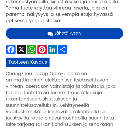
rakennustyömailla, sisustuksessa ja muilla aloilla.
Tämä tuote käyttää vihreää laseria, jolla on
parempi näkyvyys ja selvempiä etuja hyvässä
optisessa ympäristössä.
Lähetä kysely
Facebook
X
WhatsApp
Pinterest
LinkedIn
Share
Tuotteen Kuvaus
Changzhou Laizap Opto-electro on
ammattimainen elektronisen itsetasoittuvan
vihreän lasertason valmistaja ja toimittaja, joka
tarjoaa luotettavia lasermittausratkaisuja
rakentamiseen, sisustukseen ja
suunnittelusovelluksiin. Kehittyneellä
vaaitustekniikalla, kestävällä rakenteella ja
joustavilla räätälöintivaihtoehdoilla suunniteltu
laite tarjoaa tarkan kohdistuksen ja tehokkaan