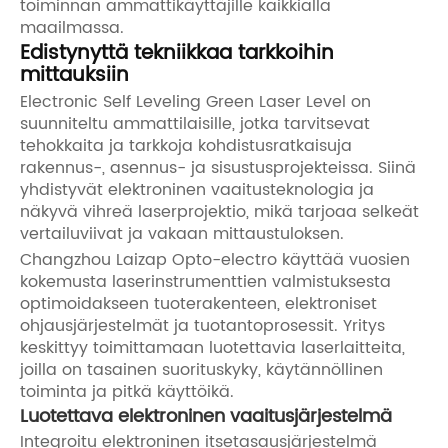
toiminnan ammattikäyttäjille kaikkialla
maailmassa.
Edistynyttä tekniikkaa tarkkoihin
mittauksiin
Electronic Self Leveling Green Laser Level on
suunniteltu ammattilaisille, jotka tarvitsevat
tehokkaita ja tarkkoja kohdistusratkaisuja
rakennus-, asennus- ja sisustusprojekteissa. Siinä
yhdistyvät elektroninen vaaitusteknologia ja
näkyvä vihreä laserprojektio, mikä tarjoaa selkeät
vertailuviivat ja vakaan mittaustuloksen.
Changzhou Laizap Opto-electro käyttää vuosien
kokemusta laserinstrumenttien valmistuksesta
optimoidakseen tuoterakenteen, elektroniset
ohjausjärjestelmät ja tuotantoprosessit. Yritys
keskittyy toimittamaan luotettavia laserlaitteita,
joilla on tasainen suorituskyky, käytännöllinen
toiminta ja pitkä käyttöikä.
Luotettava elektroninen vaaitusjärjestelmä
Integroitu elektroninen itsetasausjärjestelmä