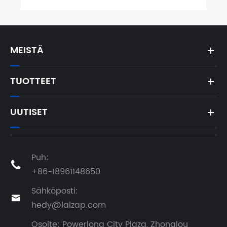
MEISTÄ
TUOTTEET
UUTISET
Puh:

+86-18961148650
Sähköposti:

hedy@laizap.com
Osoite: Powerlong City Plaza, Zhonglou