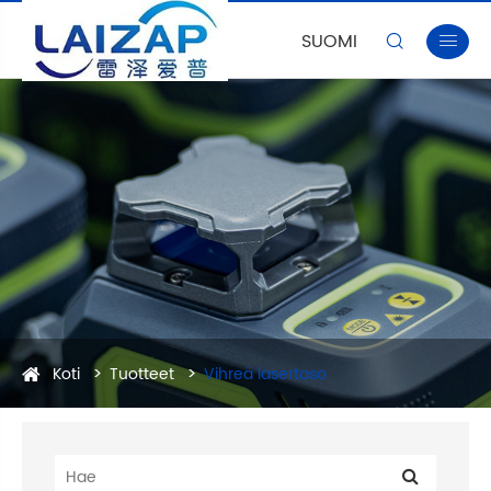
SUOMI


Koti
Tuotteet
Vihreä lasertaso