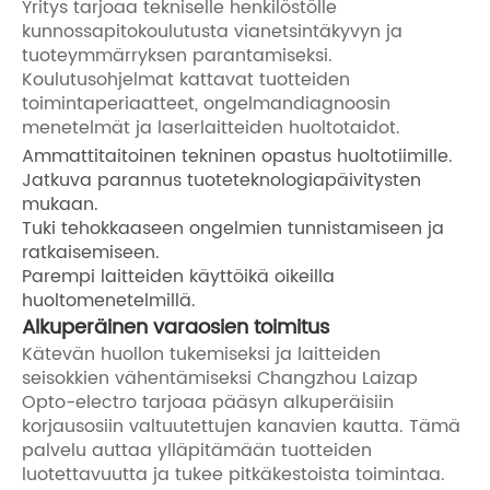
Yritys tarjoaa tekniselle henkilöstölle
kunnossapitokoulutusta vianetsintäkyvyn ja
tuoteymmärryksen parantamiseksi.
Koulutusohjelmat kattavat tuotteiden
toimintaperiaatteet, ongelmandiagnoosin
menetelmät ja laserlaitteiden huoltotaidot.
Ammattitaitoinen tekninen opastus huoltotiimille.
Jatkuva parannus tuoteteknologiapäivitysten
mukaan.
Tuki tehokkaaseen ongelmien tunnistamiseen ja
ratkaisemiseen.
Parempi laitteiden käyttöikä oikeilla
huoltomenetelmillä.
Alkuperäinen varaosien toimitus
Kätevän huollon tukemiseksi ja laitteiden
seisokkien vähentämiseksi Changzhou Laizap
Opto-electro tarjoaa pääsyn alkuperäisiin
korjausosiin valtuutettujen kanavien kautta. Tämä
palvelu auttaa ylläpitämään tuotteiden
luotettavuutta ja tukee pitkäkestoista toimintaa.