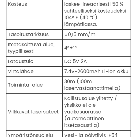
Kosteus
laskee lineaarisesti 50 %
suhteelliseksi kosteudeksi
104° F (40 ℃)
lämpötilassa.
Tasoitustarkkuus
±0,15 mm/m
Itsetasoittuva alue,
4°±1°
tyypillisesti
Lataustulo
DC 5V 2A
Virtalähde
7.4V-2600mAh Li-ion akku
30m (100m
Toiminta-alue
laservastaanottimella)
Kallistusalue ylitetty /
yksikkö ei ole
Vilkkuvat lasersäteet
vaakasuorassa
(automaattinen
itsetasaustila)
Ympäristönsuojelu
Vesi- ja pölytiivis IP54