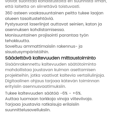
voivat suorittaa kohdistustöitä eri suunnista ilman,
että laitetta on siirrettävä toistuvasti.
360 asteen vaakasuuntainen peitto tukee laajan
alueen tasoitustehtäviä.
Pystysuorat laserlinjat auttavat seinien, katon ja
asennuksen kohdistamisessa.
Monisuuntainen projisointi parantaa työn
tehokkuutta.
Soveltuu ammattimaisiin rakennus- ja
sisustusympäristöihin.
Säädettävä kaltevuuden mittaustoiminto
Sisäänrakennettu kaltevuuden säätötoiminto
mahdollistaa joustavan kulman asettamisen
projekteihin, jotka vaativat kaltevia vertailulinjoja.
Digitaalinen ohjaus tarjoaa kätevän toiminnan
erityisiin asennusvaatimuksiin.
Tukee kaltevuuden säätöä -6% - +6%.
Auttaa luomaan tarkkoja vinoja viiteviivoja.
Tarjoaa joustavia ratkaisuja erilaisiin
suunnittelusovelluksiin.