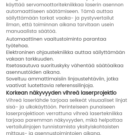
käyttää servomoottoritekniikkaa laserin asennon
automaattiseen säätämiseen. Tämä auttaa
säilyttämään tarkat vaaka- ja pystyvertailut
ilman, että toiminnan aikana tarvitaan usein
manuaalista säätöä.
Automaattinen vaaitustoiminto parantaa
työtehoa.
Elektroninen ohjaustekniikka auttaa säilyttämään
vakaan tarkkuuden.
Itsetasautuva suorituskyky vähentää säätöaikaa
asennustöiden aikana.
Soveltuu ammattimaisiin linjaustehtäviin, jotka
vaativat luotettavia referenssilinjoja.
Korkean näkyvyyden vihreä laserprojektio
Vihreä laserlähde tarjoaa selkeät visuaaliset linjat
sisä- ja ulkokäyttöön. Perinteiseen punaiseen
laserprojektioon verrattuna vihreä lasertekniikka
tarjoaa paremman näkyvyyden, mikä helpottaa
vertailulinjojen tunnistamista yksityiskohtaisten
mittaus- ja asennustoimintojen aikana.