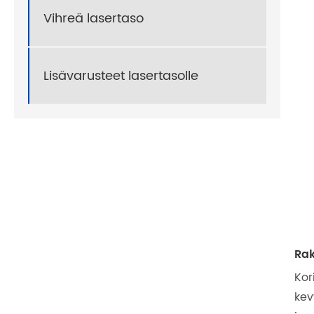
Vihreä lasertaso
Lisävarusteet lasertasolle
Rak
Kor
kev