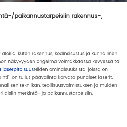
intä-/paikannustarpeisiin rakennus-,
oilla, kuten rakennus, kodinsisustus ja kunnallinen
uonon näkyvyyden ongelma voimakkaassa kevyessä tai
 laserpitoisuus
Niiden ominaisuuksista, joissa on
nti", on tullut päävalinta korvata punaiset laserit.
nnallisen tekniikan, teollisuusvalmistuksen ja muiden
ilaisiin merkintä- ja paikannustarpeisiin.