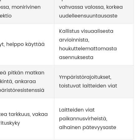
ossa, monirivinen
vahvassa valossa, korkea
ektio
uudelleensuuntausaste
Kallistus visuaalisesta
arvioinnista,
yt, helppo käyttää
houkuttelemattomasta
asennuksesta
keä pitkän matkan
Ympäristörajoitukset,
kintä, ankaraa
toistuvat laitteiden viat
äristöresistenssiä
Laitteiden viat
kea tarkkuus, vakaa
paikannusvirheistä,
ituskyky
alhainen pätevyysaste