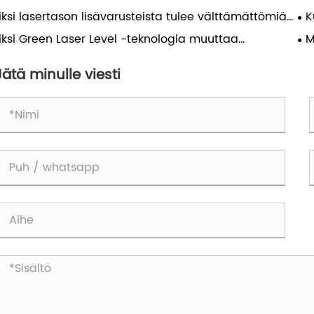
antaa tarkkuutta ja tehokkuutta nykyaikaisissa
pa
iksi lasertason lisävarusteista tulee välttämättömiä
K
ennusprojekteissa
ty
yaikaisessa työssä?
la
iksi Green Laser Level -teknologia muuttaa
M
ra
yaikaista rakentamista?
sis
Jätä minulle viesti