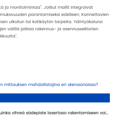
ttä ja monitoimintaa". Jotkut mallit integroivat
n mukavuuden parantamiseksi edelleen; Kannettavien
n ulkoilun tai kotikäytön tarpeita. Ydintyökaluna
jen välillä jatkaa rakennus- ja asennussektorien
kkuutta".
n mittauksen mahdollistajina eri skenaarioissa?
uinka vihreä sädepiste lasertaso rakentamiseen voi