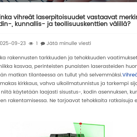
inka vihreät laserpitoisuudet vastaavat merk
in-, kunnallis- ja teollisuuskenttien välillä?
025-09-23
1
Jätä minulle viesti
ka rakennusten tarkkuuden ja tehokkuuden vaatimukset al
niikka kasvaa, perinteisten punaisten laserasteiden h
kän matkan tilanteessa on tullut yhä selvemmäksi.
Vihreä
imakas kirkkaus, vahva ulkoilmatunnistus ja tarkempi sijai
 niitä käytetään laajasti sisustus-, kodin asennuksen, ku
jen rakentamisessa. Ne tarjoavat tehokkaita ratkaisuja er