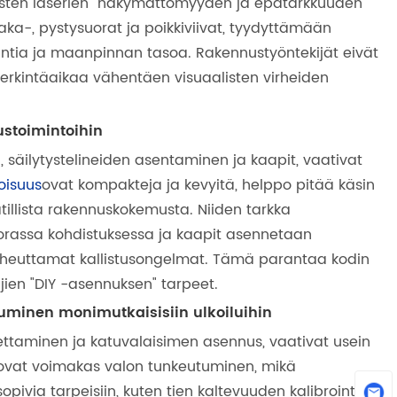
isten laserien "näkymättömyyden ja epätarkkuuden"
ka-, pystysuorat ja poikkiviivat, tyydyttämään
ointia ja maanpinnan tasoa. Rakennustyöntekijät eivät
merkintäaikaa vähentäen visuaalisten virheiden
ustoimintoihin
 säilytystelineiden asentaminen ja kaapit, vaativat
oisuus
ovat kompakteja ja kevyitä, helppo pitää käsin
atillista rakennuskokemusta. Niiden tarkka
uorassa kohdistuksessa ja kaapit asennetaan
 aiheuttamat kallistusongelmat. Tämä parantaa kodin
jien "DIY -asennuksen" tarpeet.
tuminen monimutkaisisiin ulkoiluihin
asettaminen ja katuvalaisimen asennus, vaativat usein
 ovat voimakas valon tunkeutuminen, mikä
ivia tarpeisiin, kuten tien kaltevuuden kalibrointi ja