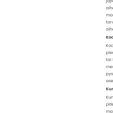
jop
aih
mon
tar
aih
Kod
Kod
pie
tai
mer
pys
ase
Kun
Kun
pit
mah