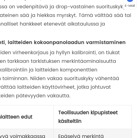
leissa on vedenpitävä ja drop-vastainen suorituskyky,
E-Mail
ateinen sää ja hiekkas myrskyt. Tämä välttää sää tai
nnalliset hankkeet etenevät aikataulussa ja
inti, laitteiden kokoonpanolaadun varmistaminen
den virheenkorjaus ja hyllyn kalibrointi, on tiukat
jen tarkkaan tarkistuksen merkintäominaisuutta
ibrointiin ja laitteiden komponenttien
 toiminnan. Niiden vakaa suorituskyky vähentää
lttää laitteiden käyttövirheet, jotka johtuvat
tteiden pätevyyden vakautta.
Teollisuuden kipupisteet
nlaitteen edut
käsiteltiin
yvä voimakkaassa
Epäselvä merkintä