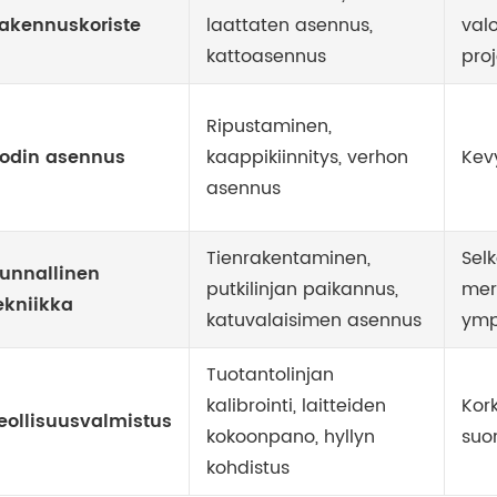
akennuskoriste
laattaten asennus,
val
kattoasennus
proj
Ripustaminen,
odin asennus
kaappikiinnitys, verhon
Kev
asennus
Tienrakentaminen,
Sel
unnallinen
putkilinjan paikannus,
mer
ekniikka
katuvalaisimen asennus
ymp
Tuotantolinjan
kalibrointi, laitteiden
Kor
eollisuusvalmistus
kokoonpano, hyllyn
suor
kohdistus