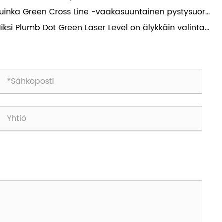
rantaa tarkkuutta ja tehokkuutta nykyaikaisilla
uinka Green Cross Line -vaakasuuntainen pystysuora
ömailla
sertaso voi parantaa tarkkuutta nykyaikaisissa
iksi Plumb Dot Green Laser Level on älykkäin valinta
kentamis- ja tee-se-itse-projekteissa
ä- ja ulkotilojen tarkkaan kohdistukseen