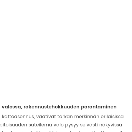
a valossa, rakennustehokkuuden parantaminen
a kattoasennus, vaativat tarkan merkinnän erilaisissa
erpitoisuuden säteilemä valo pysyy selvästi näkyvissä