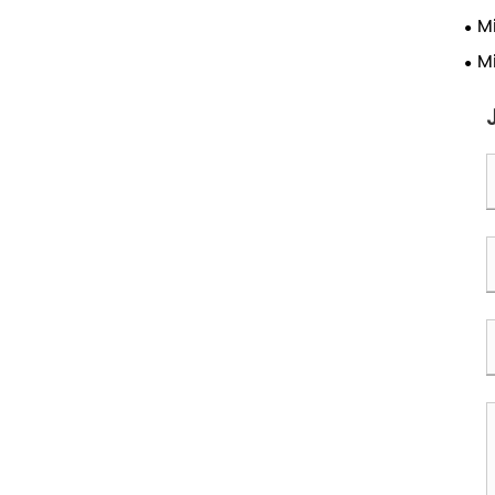
par
M
rak
nyk
M
nyk