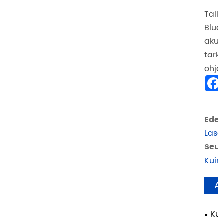
Täl
Blu
aku
tar
ohj
Ede
Las
Seu
Kui
K