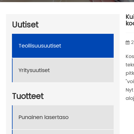
Ku
Uutiset
kod
2
Teollisuusuutiset
Kos
tek
Yritysuutiset
pit
"vo
Nyt
Tuotteet
alo
Punainen lasertaso