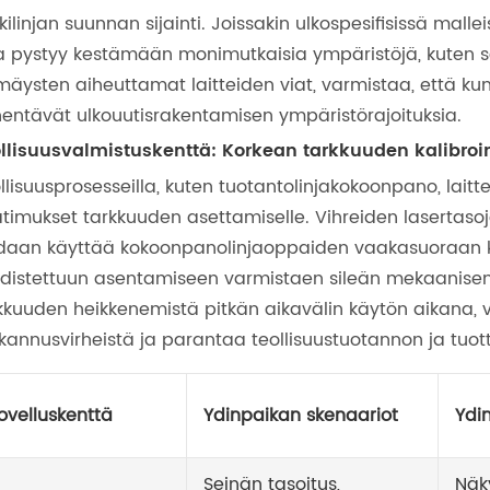
kilinjan suunnan sijainti. Joissakin ulkospesifisissä mal
a pystyy kestämään monimutkaisia ​​ympäristöjä, kuten s
mäysten aiheuttamat laitteiden viat, varmistaa, että ku
entävät ulkouutisrakentamisen ympäristörajoituksia.
llisuusvalmistuskenttä: Korkean tarkkuuden kalibro
llisuusprosesseilla, kuten tuotantolinjakokoonpano, laittei
timukset tarkkuuden asettamiselle. Vihreiden lasertaso
daan käyttää kokoonpanolinjaoppaiden vaakasuoraan kal
distettuun asentamiseen varmistaen sileän mekaanisen
kkuuden heikkenemistä pitkän aikavälin käytön aikana, vä
kannusvirheistä ja parantaa teollisuustuotannon ja tuo
ovelluskenttä
Ydinpaikan skenaariot
Ydi
Seinän tasoitus,
Näk