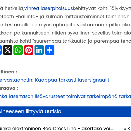
lä hetkellä,
Vihreä laserpitoisuus
kehittyvät kohti "älykkyy
etooth -hallinta- ja kulman mittaustoiminnot toiminna
n kestomallit on myös optimoitu vastaamaan pitkäaikaise
kkaan paikannukseen, niiden syvällinen sovellus toimialo
aamista kohti "suurempaa tarkkuutta ja parempaa teho
Facebook
X
WhatsApp
Pinterest
LinkedIn
Share
llinen :
ervastaanotin: Kaappaa tarkasti lasersignaalit
raava :
nka lasertason lisävarusteet toimivat tärkeimpänä tarka
Aiheeseen liittyviä uutisia
uinka elektroninen Red Cross Line -lasertaso voi
K