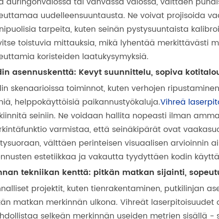
a auringonvalossa tai vahvassa valossa, välttäen puna
euttamaa uudelleensuuntausta. Ne voivat projisoida vaa
ipuolisia tarpeita, kuten seinän pystysuuntaista kalibr
vitse toistuvia mittauksia, mikä lyhentää merkittävästi 
euttamia koristeiden laatukysymyksiä.
in asennuskenttä: Kevyt suunnittelu, sopiva kotitalo
in skenaarioissa toiminnot, kuten verhojen ripustaminen,
niä, helppokäyttöisiä paikannustyökaluja.
Vihreä laserpit
 kiinnitä seiniin. Ne voidaan hallita nopeasti ilman amm
kintäfunktio varmistaa, että seinäkipärät ovat vaakas
tysuoraan, välttäen perinteisen visuaalisen arvioinnin
nnusten estetiikkaa ja vakautta tyydyttäen kodin käyttä
nan tekniikan kenttä: pitkän matkan sijainti, sopeu
nalliset projektit, kuten tienrakentaminen, putkilinjan 
kän matkan merkinnän ulkona. Vihreät laserpitoisuudet
dollistaa selkeän merkinnän useiden metrien sisällä - sop