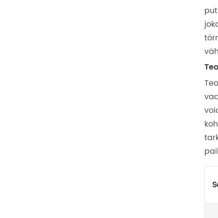
put
jok
tör
väh
Teo
Teo
vaa
voi
koh
tar
pai
S