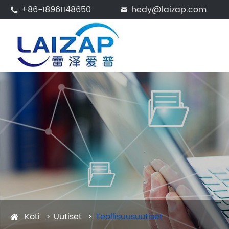
+86-18961148650
hedy@laizap.com


Koti
Uutiset
Teollisuusuutiset