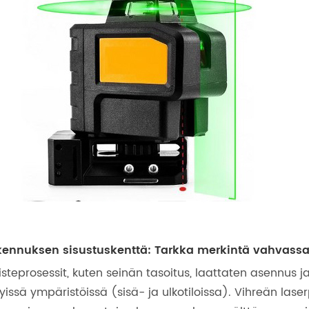
ennuksen sisustuskenttä: Tarkka merkintä vahvass
isteprosessit, kuten seinän tasoitus, laattaten asennus j
yissä ympäristöissä (sisä- ja ulkotiloissa). Vihreän las