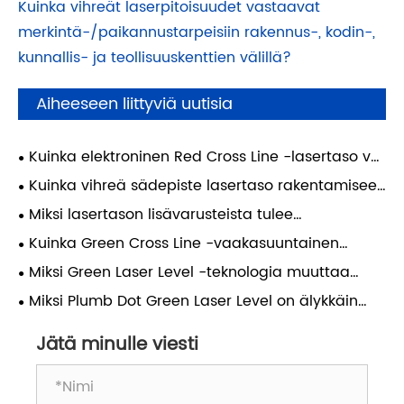
Kuinka vihreät laserpitoisuudet vastaavat
merkintä-/paikannustarpeisiin rakennus-, kodin-,
kunnallis- ja teollisuuskenttien välillä?
Aiheeseen liittyviä uutisia
Kuinka elektroninen Red Cross Line -lasertaso voi
parantaa tarkkuutta ja tehokkuutta nykyaikaisissa
Kuinka vihreä sädepiste lasertaso rakentamiseen
rakennusprojekteissa
voi parantaa tarkkuutta ja tehokkuutta
Miksi lasertason lisävarusteista tulee
nykyaikaisilla työmailla
välttämättömiä nykyaikaisessa työssä?
Kuinka Green Cross Line -vaakasuuntainen
pystysuora lasertaso voi parantaa tarkkuutta
Miksi Green Laser Level -teknologia muuttaa
nykyaikaisissa rakentamis- ja tee-se-itse-
nykyaikaista rakentamista?
Miksi Plumb Dot Green Laser Level on älykkäin
projekteissa
valinta sisä- ja ulkotilojen tarkkaan kohdistukseen
Jätä minulle viesti