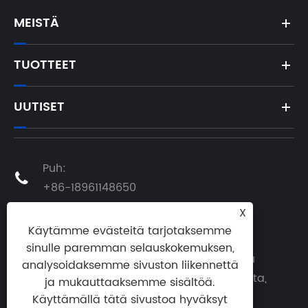
MEISTÄ
TUOTTEET
UUTISET
Puh:

+86-18961148650
X
Sähköposti:

Käytämme evästeitä tarjotaksemme
hedy@laizap.com
sinulle paremman selauskokemuksen,
Osoite: Powerlong City Plaza, Zhonglou
analysoidaksemme sivuston liikennettä
District, Changzhou, Jiangsun maakunta,

ja mukauttaaksemme sisältöä.
Kiina
Käyttämällä tätä sivustoa hyväksyt