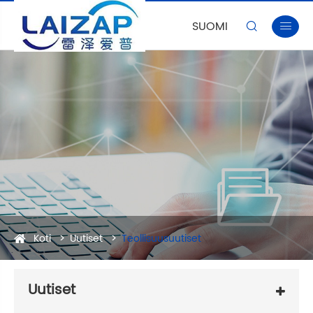
SUOMI


Koti
Uutiset
Teollisuusuutiset
Uutiset