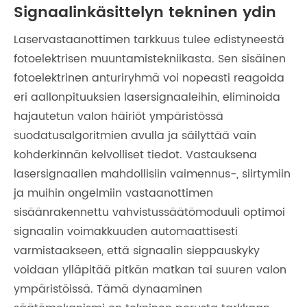
Signaalinkäsittelyn tekninen ydin
Laservastaanottimen tarkkuus tulee edistyneestä
fotoelektrisen muuntamistekniikasta. Sen sisäinen
fotoelektrinen anturiryhmä voi nopeasti reagoida
eri aallonpituuksien lasersignaaleihin, eliminoida
hajautetun valon häiriöt ympäristössä
suodatusalgoritmien avulla ja säilyttää vain
kohderkinnän kelvolliset tiedot. Vastauksena
lasersignaalien mahdollisiin vaimennus-, siirtymiin
ja muihin ongelmiin vastaanottimen
sisäänrakennettu vahvistussäätömoduuli optimoi
signaalin voimakkuuden automaattisesti
varmistaakseen, että signaalin sieppauskyky
voidaan ylläpitää pitkän matkan tai suuren valon
ympäristöissä. Tämä dynaaminen