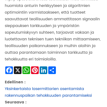
huomiota anturin herkkyyteen ja algoritmien
optimointiin varmistaakseen, että tuotteet
saavuttavat teollisuuden ammattitason signaalin
sieppauksen tarkkuuden ja ympäristön
sopeutumiskyvyn suhteen, tarjoavat vakaan ja
luotettavan teknisen tuen tekniikan mittaamiseen,
teollisuuden paikannukseen ja muihin aloihin ja
auttaa parantamaan toiminnan tarkkuutta ja
tehokkuutta eri toimialoilla.
Facebook
X
WhatsApp
Pinterest
LinkedIn
Share
Edellinen :
Yksinkertaista lasermittarien asentamista
rakennuspaikan tehokkuuden parantamiseksi
Seuraava :