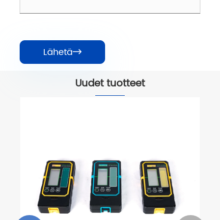
Lähetä

Uudet tuotteet