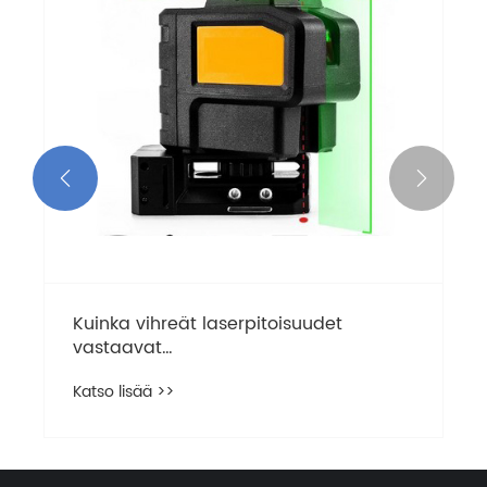


Kuinka vihreät laserpitoisuudet
vastaavat
merkintä-/paikannustarpeisiin
Katso lisää >>
rakennus-, kodin-, kunnallis- ja
teollisuuskenttien välillä?