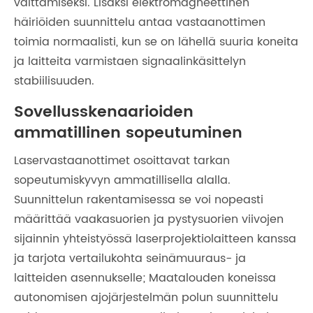
välttämiseksi. Lisäksi elektromagneettinen
häiriöiden suunnittelu antaa vastaanottimen
toimia normaalisti, kun se on lähellä suuria koneita
ja laitteita varmistaen signaalinkäsittelyn
stabiilisuuden.
Sovellusskenaarioiden
ammatillinen sopeutuminen
Laservastaanottimet osoittavat tarkan
sopeutumiskyvyn ammatillisella alalla.
Suunnittelun rakentamisessa se voi nopeasti
määrittää vaakasuorien ja pystysuorien viivojen
sijainnin yhteistyössä laserprojektiolaitteen kanssa
ja tarjota vertailukohta seinämuuraus- ja
laitteiden asennukselle; Maatalouden koneissa
autonomisen ajojärjestelmän polun suunnittelu