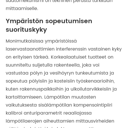
säätömekanismi on tekninen perusta tarkkaan
mittaamiselle.
Ympäristön sopeutumisen
suorituskyky
Monimutkaisissa ympäristöissä
laservastaanottimien interferenssin vastainen kyky
on erityisen tärkeä. Korkealaatuiset tuotteet on
suunniteltu suljetulla rakenteella, joka voi
vastustaa pölyn ja vesihöyryn tunkeutumista ja
sopeutua pölyisiin ja kosteisiin työskenaarioihin,
kuten rakennuspaikkoihin ja ulkoilutarvikkeisiin ja
kartoittamiseen. Lämpötilan muutosten
vaikutuksesta sisälämpötilan kompensointipiiri
kalibroi anturiparametrit reaaliajassa
lämpötilaerojen aiheuttamien mittausvirheiden