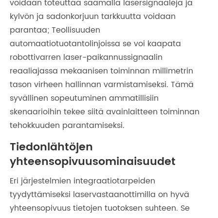
voidaan toteuttaa saamalla lasersignaaleja ja
kylvön ja sadonkorjuun tarkkuutta voidaan
parantaa; Teollisuuden
automaatiotuotantolinjoissa se voi kaapata
robottivarren laser-paikannussignaalin
reaaliajassa mekaanisen toiminnan millimetrin
tason virheen hallinnan varmistamiseksi. Tämä
syvällinen sopeutuminen ammatillisiin
skenaarioihin tekee siitä avainlaitteen toiminnan
tehokkuuden parantamiseksi.
Tiedonlähtöjen
yhteensopivuusominaisuudet
Eri järjestelmien integraatiotarpeiden
tyydyttämiseksi laservastaanottimilla on hyvä
yhteensopivuus tietojen tuotoksen suhteen. Se