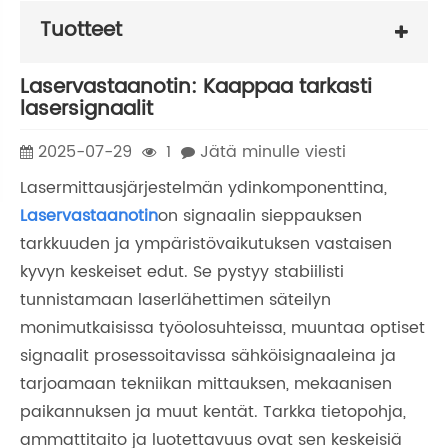
Tuotteet
Laservastaanotin: Kaappaa tarkasti
lasersignaalit
2025-07-29
1
Jätä minulle viesti
Lasermittausjärjestelmän ydinkomponenttina,
Laservastaanotin
on signaalin sieppauksen
tarkkuuden ja ympäristövaikutuksen vastaisen
kyvyn keskeiset edut. Se pystyy stabiilisti
tunnistamaan laserlähettimen säteilyn
monimutkaisissa työolosuhteissa, muuntaa optiset
signaalit prosessoitavissa sähköisignaaleina ja
tarjoamaan tekniikan mittauksen, mekaanisen
paikannuksen ja muut kentät. Tarkka tietopohja,
ammattitaito ja luotettavuus ovat sen keskeisiä