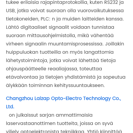
tukee erilaisia rajapintaprotokollia, kuten RS232 ja
USB, jotka voivat suoraan olla vuorovaikutuksessa
tietokoneiden, PLC: n ja muiden laitteiden kanssa.
Lähtö digitaaliset signaalit voidaan tunnistaa
suoraan mittausohjelmistolla, mikä vähentää
virheen signaalin muuntamisprosessissa. Joillakin
huippuluokan tuotteilla on myös langattomia
lähetystoimintoja, jotka voivat lähettää tietoja
ohjauspäätteelle reaaliajassa, toteuttaa
etävalvontaa ja tietojen yhdistämistä ja sopeutua
älykkään toiminnan kehityssuuntaukseen.
Changzhou Laizap Opto-Electro Technology Co.,
Ltd.
on julkaissut sarjan ammattimaisia
laservastaanottimen tuotteita, joissa on syvä
viljely optoelektronista tekniikkaa. Yhtiö kiinnittää